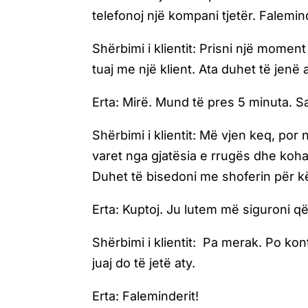
telefonoj një kompani tjetër. Falemind
Shërbimi i klientit: Prisni një momen
tuaj me një klient. Ata duhet të jenë
Erta:
Mirë. Mund të pres 5 minuta. S
Shërbimi i klientit: Më vjen keq, po
varet nga gjatësia e rrugës dhe koha
Duhet të bisedoni me shoferin për k
Erta: Kuptoj. Ju lutem më siguroni q
Shërbimi i klientit: Pa merak. Po ko
juaj do të jetë aty.
Erta: Faleminderit!