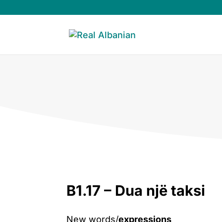
B1.17 – Dua një taksi
New words/
expressions