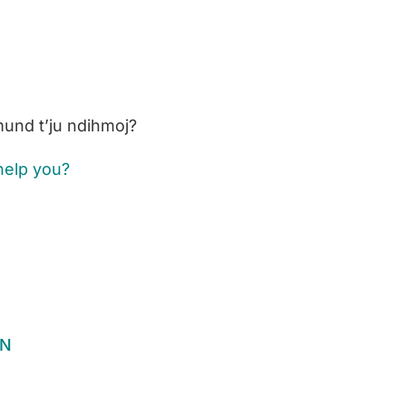
 mund t’ju ndihmoj?
help you?