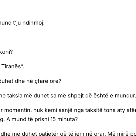
 mund t’ju ndihmoj.
hkoni?
i Tiranës”.
u duhet dhe në çfarë ore?
dhe taksia më duhet sa më shpejt që është e mundur
ër momentin, nuk kemi asnjë nga taksitë tona aty afër
rg. A mund të prisni 15 minuta?
dhe më duhet patjetër që të jem në orar. Më mirë p