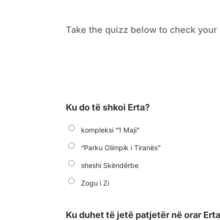
Take the quizz below to check your
Ku do të shkoi Erta?
kompleksi “1 Maji”
“Parku Olimpik i Tiranës”
sheshi Skëndërbe
Zogu i Zi
Ku duhet të jetë patjetër në orar Ert