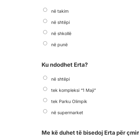
në takim
në shtëpi
në shkollë
në punë
Ku ndodhet Erta?
në shtëpi
tek kompleksi “1 Maji”
tek Parku Olimpik
në supermarket
Me kë duhet të bisedoj Erta për çmi