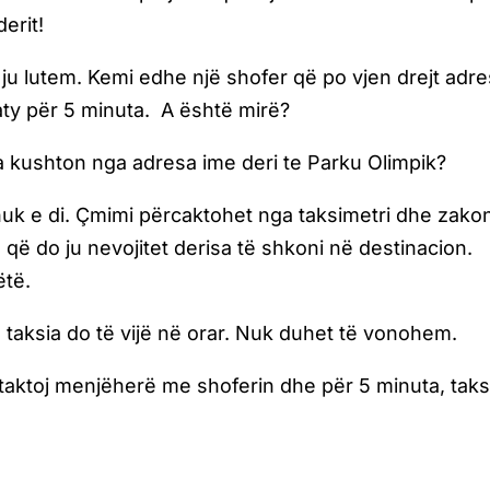
erit!
t ju lutem. Kemi edhe një shofer që po vjen drejt adr
 aty për 5 minuta. A është mirë?
a kushton nga adresa ime deri te Parku Olimpik?
r nuk e di. Çmimi përcaktohet nga taksimetri dhe zako
 që do ju nevojitet derisa të shkoni në destinacion.
ëtë.
ë taksia do të vijë në orar. Nuk duhet të vonohem.
ntaktoj menjëherë me shoferin dhe për 5 minuta, taks