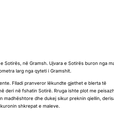
e Sotirës, në Gramsh. Ujvara e Sotirës buron nga mal
ometra larg nga qyteti i Gramshit.
ente. Flladi pranveror lëkundte gjethet e blerta të
ë deri në fshatin Sotirë. Rruga ishte plot me peisaz
 madhështore dhe dukej sikur preknin qiellin, deris
bukuronin shkrepat e maleve.