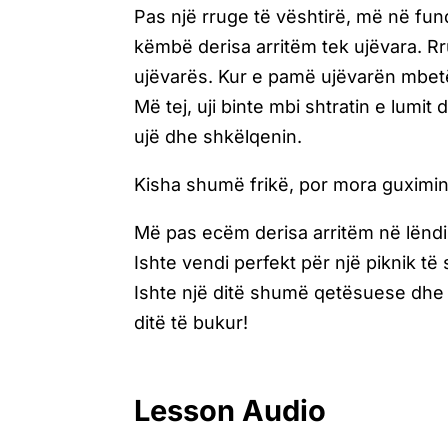
Pas një rruge të vështirë, më në fun
këmbë derisa arritëm tek ujëvara. Rr
ujëvarës. Kur e pamë ujëvarën mbetë
Më tej, uji binte mbi shtratin e lumit
ujë dhe shkëlqenin.
Kisha shumë frikë, por mora guximin d
Më pas ecëm derisa arritëm në lëndi
Ishte vendi perfekt për një piknik t
Ishte një ditë shumë qetësuese dhe 
ditë të bukur!
Lesson Audio