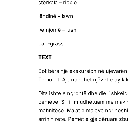
stërkala – ripple
lëndinë – lawn
i/e njomë – lush
bar -grass
TEXT
Sot bëra një ekskursion në ujëvarën 
Tomorrit. Ajo ndodhet njëzet e dy kil
Dita ishte e ngrohtë dhe dielli shkëlq
pemëve. Si fillim udhëtuam me makin
mahnitëse. Majat e maleve ngriheshin
arrinin retë. Pemët e gjelbëruara z