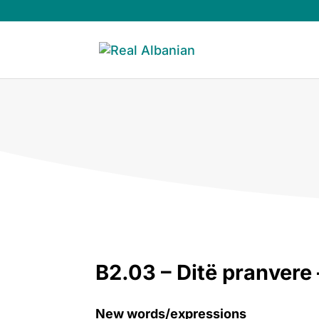
B2.03 – Ditë pranvere –
New words/expressions