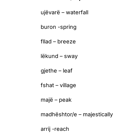
ujëvarë – waterfall
buron -spring
fllad – breeze
lëkund – sway
gjethe – leaf
fshat – village
majë – peak
madhështor/e – majestically
arrij -reach