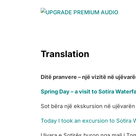
Translation
Ditë pranvere – një vizitë në ujëvarë
Spring Day – a visit to Sotira Waterfa
Sot bëra një ekskursion në ujëvarën
Today I took an excursion to Sotira 
Ujvara e Sotirës buron nga mali i To