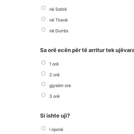
në Sotirë
në Tiranë
në Durrës
Sa orë ecën për të arritur tek ujëvar
1 orë
2 orë
gjysëm ore
3 orë
Si ishte uji?
i njomë