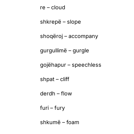
re – cloud
shkrepë – slope
shoqëroj – accompany
gurgullimë – gurgle
gojëhapur – speechless
shpat – cliff
derdh – flow
furi – fury
shkumë – foam