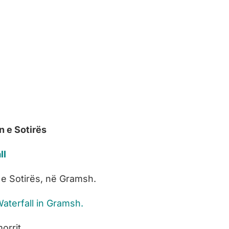
n e Sotirës
ll
 e Sotirës, në Gramsh.
Waterfall in Gramsh.
morrit.