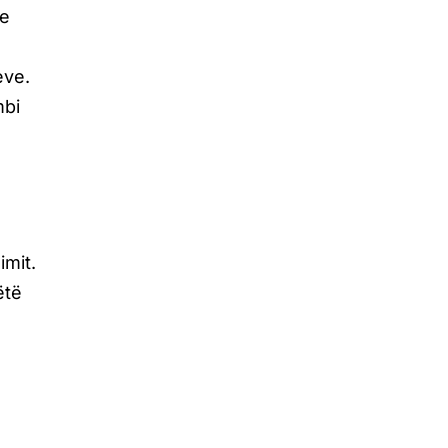
me
eve.
mbi
.
imit.
ëtë