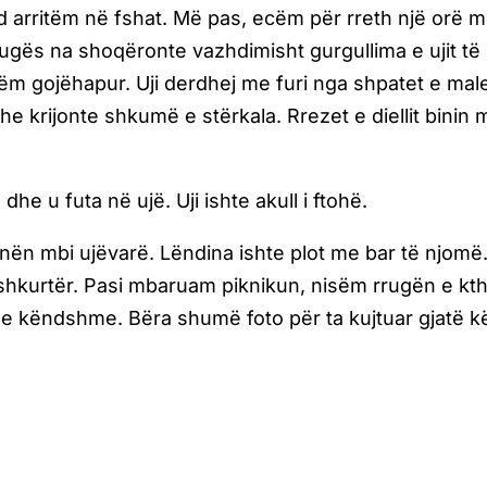
d arritëm në fshat. Më pas, ecëm për rreth një orë 
ugës na shoqëronte vazhdimisht gurgullima e ujit të
m gojëhapur. Uji derdhej me furi nga shpatet e mal
 dhe krijonte shkumë e stërkala. Rrezet e diellit binin 
he u futa në ujë. Uji ishte akull i ftohë.
nën mbi ujëvarë. Lëndina ishte plot me bar të njomë
ë shkurtër. Pasi mbaruam piknikun, nisëm rrugën e kth
e këndshme. Bëra shumë foto për ta kujtuar gjatë k