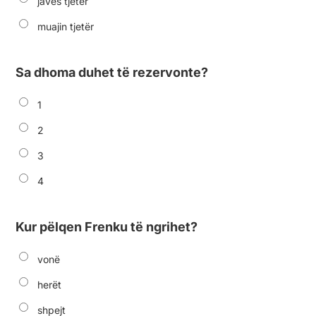
javës tjetër
muajin tjetër
Sa dhoma duhet të rezervonte?
1
2
3
4
Kur pëlqen Frenku të ngrihet?
vonë
herët
shpejt