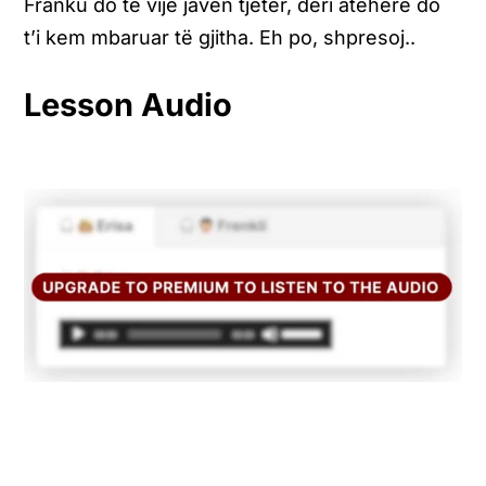
Franku do të vijë javën tjetër, deri atëherë do
t’i kem mbaruar të gjitha. Eh po, shpresoj..
Lesson Audio