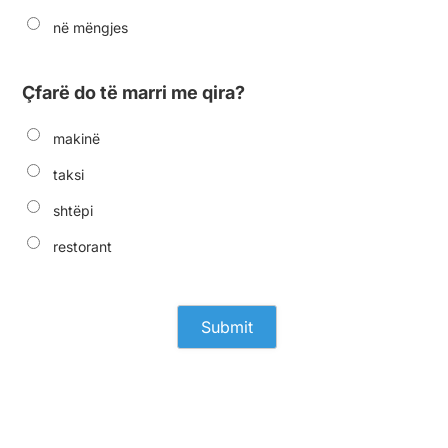
në mëngjes
Çfarë do të marri me qira?
makinë
taksi
shtëpi
restorant