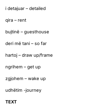
i detajuar – detailed
qira – rent
bujtinë – guesthouse
deri më tani – so far
hartoj – draw up/frame
ngrihem – get up
zgjohem – wake up
udhëtim -journey
TEXT