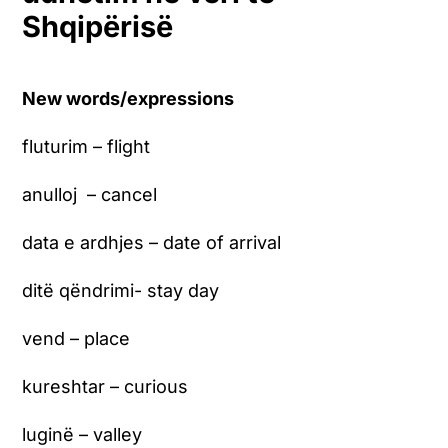
Shqipërisë
New words/expressions
fluturim – flight
anulloj – cancel
data e ardhjes – date of arrival
ditë qëndrimi- stay day
vend – place
kureshtar – curious
luginë – valley