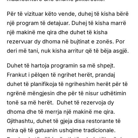
Për të vizituar këto vende, duhej të kisha bërë
një program të detajuar. Duhej të kisha marrë
një makinë me qira dhe duhet të kisha
rezervuar dy dhoma në bujtinat e zonës. Por
deri më tani, nuk kisha arritur që të bëja asgjë.
Duhet të hartoja programin sa më shpejt.
Frankut i pëlqen të ngrihet herët, prandaj
duhet të planifikoja të ngriheshim herët për të
ngrënë mëngjesin dhe për të nisur udhëtimin
tonë sa më herët. Duhet të rezervoja dy
dhoma dhe të merrja një makinë me qira.
Gjithashtu, duhet të gjeja disa restorante të
mira që të gatuanin ushqime tradicionale.