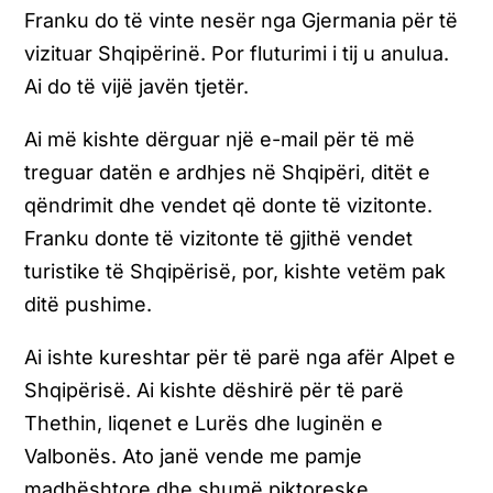
Franku do të vinte nesër nga Gjermania për të
vizituar Shqipërinë. Por fluturimi i tij u anulua.
Ai do të vijë javën tjetër.
Ai më kishte dërguar një e-mail për të më
treguar datën e ardhjes në Shqipëri, ditët e
qëndrimit dhe vendet që donte të vizitonte.
Franku donte të vizitonte të gjithë vendet
turistike të Shqipërisë, por, kishte vetëm pak
ditë pushime.
Ai ishte kureshtar për të parë nga afër Alpet e
Shqipërisë. Ai kishte dëshirë për të parë
Thethin, liqenet e Lurës dhe luginën e
Valbonës. Ato janë vende me pamje
madhështore dhe shumë piktoreske.