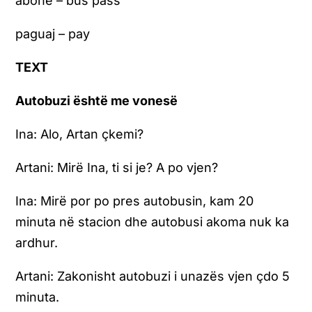
abone – bus pass
paguaj – pay
TEXT
Autobuzi është me vonesë
Ina: Alo, Artan çkemi?
Artani: Mirë Ina, ti si je? A po vjen?
Ina: Mirë por po pres autobusin, kam 20
minuta në stacion dhe autobusi akoma nuk ka
ardhur.
Artani: Zakonisht autobuzi i unazës vjen çdo 5
minuta.