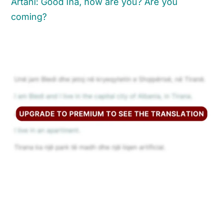
Artani: Good Ina, how are you? Are you
coming?