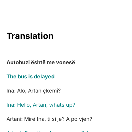
Translation
Autobuzi është me vonesë
The bus is delayed
Ina: Alo, Artan çkemi?
Ina: Hello, Artan, whats up?
Artani: Mirë Ina, ti si je? A po vjen?