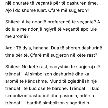
një dhuratë të veçantë për të dashurën time.
Ajo i do shumë lulet. Çfarë më sugjeron?
Shitësi: A ke ndonjë preferencë të veçantë? A
do lule me ndonjë ngjyrë të veçantë apo lule
me aromë?
Ardi: Të dyja, hahaha. Dua të shpreh dashurinë
time për të. Çfarë më sugjeron në këtë rast?
Shitësi:
Në këtë rast, padyshim të sugjeroj një
trëndafil. Ai simbolizon dashurinë dhe ka
aromë të këndshme. Mund të zgjedhësh një
trëndafil të kuq ose të bardhë. Trëndafili i kuq
simbolizon dashurinë dhe pasionin, ndërsa
trëndafili i bardhë simbolizon sinqeritetin.