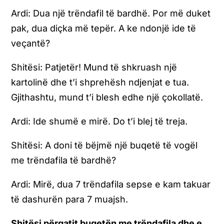
Ardi:
Dua një trëndafil të bardhë. Por më duket
pak, dua diçka më tepër. A ke ndonjë ide të
veçantë?
Shitësi: Patjetër! Mund të shkruash një
kartolinë dhe t’i shprehësh ndjenjat e tua.
Gjithashtu, mund t’i blesh edhe një çokollatë.
Ardi: Ide shumë e mirë. Do t’i blej të treja.
Shitësi: A doni të bëjmë një buqetë të vogël
me trëndafila të bardhë?
Ardi:
Mirë, dua 7 trëndafila sepse e kam takuar
të dashurën para 7 muajsh.
Shitësi përgatit buqetën me trëndafila dhe e