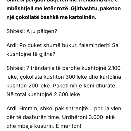
mbështjell me letër rozë. Gjithashtu, paketon
një çokollatë bashkë me kartolinën.
Shitësi: A ju pëlqen?
Ardi: Po duket shumë bukur, faleminderit! Sa
kushtojnë të gjitha?
Shitësi:
7 trëndafila të bardhë kushtojnë 2.100
lekë, çokollata kushton 300 lekë dhe kartolina
kushton 200 lekë. Paketimin e keni dhuratë.
Në total kushtojnë 2.600 lekë.
Ardi:
Hmmm, shkoi pak shtrenjtë… por, ia vlen
për të dashurën time. Urdhëroni 3.000 lekë
dhe mbaje kusurin. E meriton!