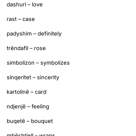
dashuri – love
rast – case
padyshim – definitely
trëndafil – rose
simbolizon – symbolizes
sinqeritet – sincerity
kartolinë – card
ndjenjë – feeling
buqetë – bouquet
mbështjell – wraps