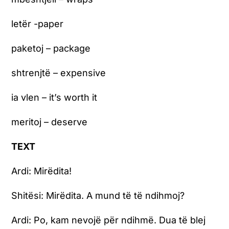
letër -paper
paketoj – package
shtrenjtë – expensive
ia vlen – it’s worth it
meritoj – deserve
TEXT
Ardi:
Mirëdita!
Shitësi: Mirëdita. A mund të të ndihmoj?
Ardi:
Po, kam nevojë për ndihmë. Dua të blej