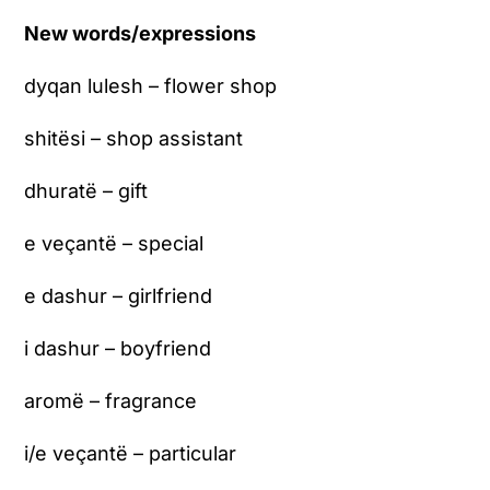
New words/expressions
dyqan lulesh – flower shop
shitësi – shop assistant
dhuratë – gift
e veçantë – special
e dashur – girlfriend
i dashur – boyfriend
aromë – fragrance
i/e veçantë – particular